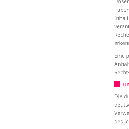
Unser
haben
Inhalt
veran
Recht
erken
Eine 
Anhal
Recht
U
Die d
deuts
Verwe
des j