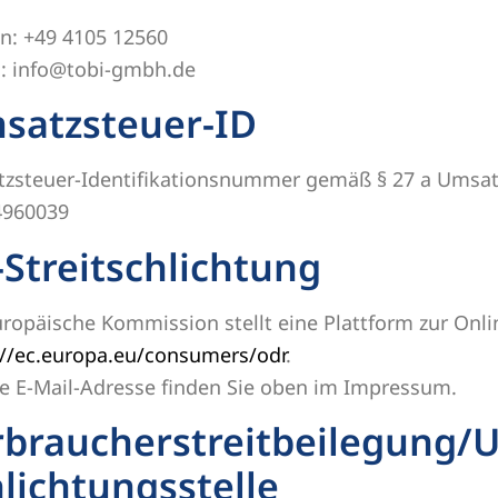
on: +49 4105 12560
l: info@tobi-gmbh.de
satzsteuer-ID
zsteuer-Identifikationsnummer gemäß § 27 a Umsat
4960039
Streitschlichtung
uropäische Kommission stellt eine Plattform zur Onlin
://ec.europa.eu/consumers/odr
.
e E-Mail-Adresse finden Sie oben im Impressum.
braucher­streit­beilegung/U
lichtungs­stelle