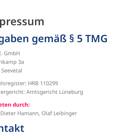
pressum
gaben gemäß § 5 TMG
.I. GmbH
nkamp 3a
 Seevetal
lsregister: HRB 110299
tergericht: Amtsgericht Lüneburg
eten durch:
-Dieter Hamann, Olaf Leibinger
ntakt