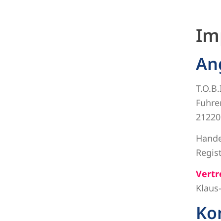
Im
An
T.O.B
Fuhre
21220
Hande
Regis
Vertr
Klaus
Ko