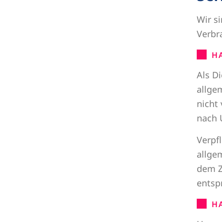
Wir si
Verbr
H
Als D
allge
nicht
nach 
Verpf
allge
dem Z
entsp
H