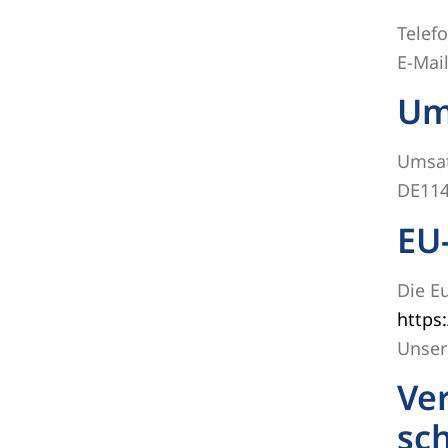
Telef
E-Mai
Um
Umsat
DE11
EU-
Die E
https
Unser
Ver
sch